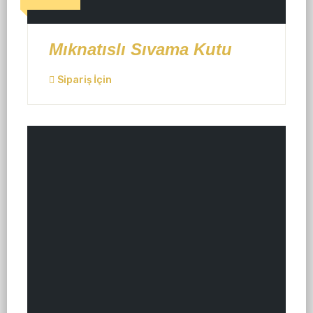
Mıknatıslı Sıvama Kutu
Sipariş İçin